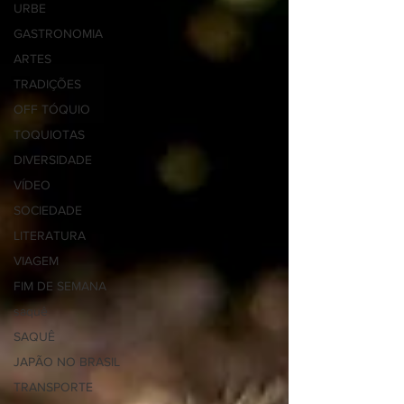
URBE
GASTRONOMIA
ARTES
TRADIÇÕES
OFF TÓQUIO
TOQUIOTAS
DIVERSIDADE
VÍDEO
SOCIEDADE
LITERATURA
VIAGEM
FIM DE SEMANA
saquê
SAQUÊ
JAPÃO NO BRASIL
TRANSPORTE