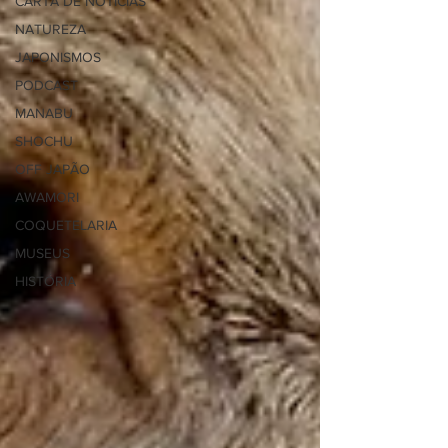
CARTA DE NOTÍCIAS
NATUREZA
JAPONISMOS
PODCAST
MANABU
SHOCHU
OFF JAPÃO
AWAMORI
COQUETELARIA
MUSEUS
HISTÓRIA