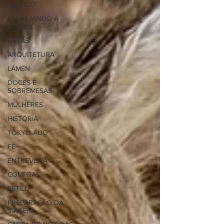
SERVIÇO
PLANEJANDO A
VIAGEM
LISTAS
ARQUITETURA
LÁMEN
DOCES E
SOBREMESAS
MULHERES
HISTÓRIA
TOKYO AIJO
FÉ
ENTREVISTA
COMPRAS
ESTILO
PREPARAÇÃO DA
VIAGEM