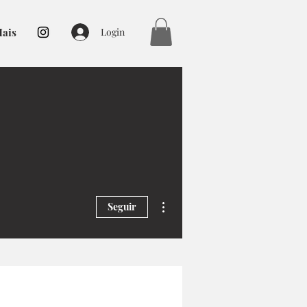
ais
Login
Mais ações
Seguir