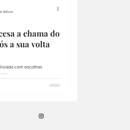
saquê
SAQUÊ
e leitura
RQUITETURA
LÁMEN
cesa a chama do
ós a sua volta
COMPRAS
liviada com escolhas
pras