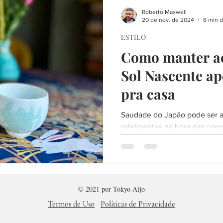
CIEDADE
LITERATURA
VIAGEM
FIM DE SEMANA
Roberto Maxwell
20 de nov. de 2024
6 min d
ESTILO
RTE
SERVIÇO
PLANEJANDO A VIAGEM
LISTAS
A
Como manter a
Sol Nascente ap
HERES
HISTÓRIA
TOKYO AIJO
FÉ
ENTREVISTA
pra casa
Saudade do Japão pode ser a
inteligentes na hora das com
© 2021 por
Tokyo Aijo
Termos de Uso
Políticas de Privacidade