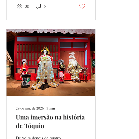
58
0
29 de mar. de 2026
∙
3
min
Uma imersão na história
de Tóquio
De volta depois de quatro