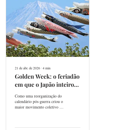
21 de abr. de 2026
∙
4
min
Golden Week: o feriadão
em que o Japão inteiro
viaja junto
Como uma reorganização do
calendário pós-guerra criou o
maior movimento coletivo de
viagens do país — e o que
isso muda na sua experiência