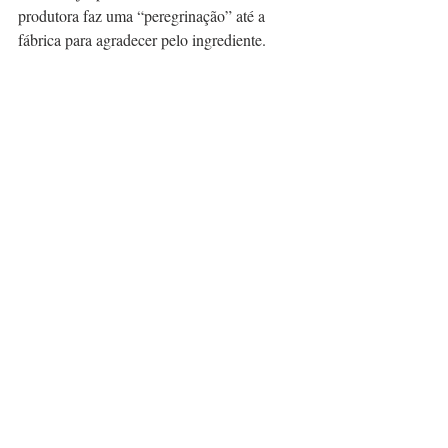
produtora faz uma “peregrinação” até a 
fábrica para agradecer pelo ingrediente. 
Takesumi, queijo de leite vaca, com casca 
coberta de cinzas de bambu. (foto: 
Sen/divulgação)
Todo o esforço de Chiyo nos últimos 8 anos 
vem sendo recompensado. Mesmo com uma 
pequena produção, ela se tornou uma 
referência em queijaria artesanal no país. 