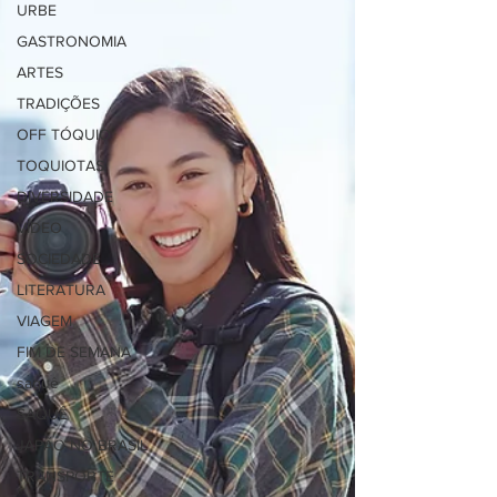
URBE
GASTRONOMIA
ARTES
TRADIÇÕES
OFF TÓQUIO
TOQUIOTAS
DIVERSIDADE
VÍDEO
SOCIEDADE
LITERATURA
VIAGEM
FIM DE SEMANA
saquê
SAQUÊ
JAPÃO NO BRASIL
TRANSPORTE