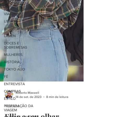
SERVIÇO
PLANEJANDO A
VIAGEM
LISTAS
ARQUITETURA
LÁMEN
DOCES E
SOBREMESAS
MULHERES
HISTÓRIA
TOKYO AIJO
FÉ
ENTREVISTA
COMPRAS
ESTILO
Roberto Maxwell
14 de set. de 2023
8 min de leitura
PREPARAÇÃO DA
VIAGEM
VIAGEM