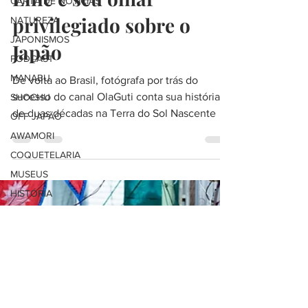
CARTA DE NOTÍCIAS
Ellie e seu olhar
NATUREZA
privilegiado sobre o
JAPONISMOS
PODCAST
Japão
MANABU
De volta ao Brasil, fotógrafa por trás do
SHOCHU
sucesso do canal OlaGuti conta sua história
OFF JAPÃO
de duas décadas na Terra do Sol Nascente
AWAMORI
COQUETELARIA
MUSEUS
HISTÓRIA