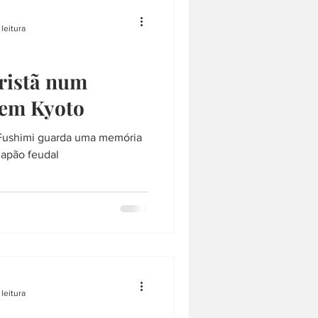
saquê
SAQUÊ
leitura
RQUITETURA
LÁMEN
ristã num
 em Kyoto
COMPRAS
, Fushimi guarda uma memória
Japão feudal
leitura