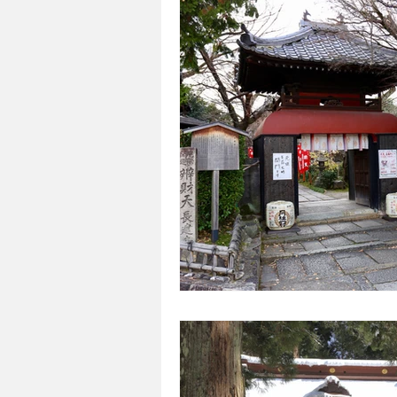
DIVERSIDADE
VÍDEO
SO
JAPÃO NO BRASIL
TRANSPO
DOCES E SOBREMESAS
MUL
ESTILO