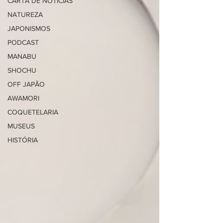
CARTA DE NOTÍCIAS
NATUREZA
JAPONISMOS
PODCAST
MANABU
SHOCHU
OFF JAPÃO
AWAMORI
COQUETELARIA
MUSEUS
HISTÓRIA