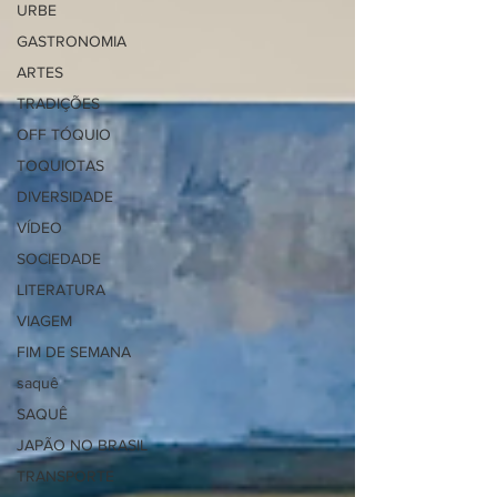
URBE
GASTRONOMIA
ARTES
TRADIÇÕES
OFF TÓQUIO
TOQUIOTAS
DIVERSIDADE
VÍDEO
SOCIEDADE
LITERATURA
VIAGEM
FIM DE SEMANA
saquê
SAQUÊ
JAPÃO NO BRASIL
TRANSPORTE