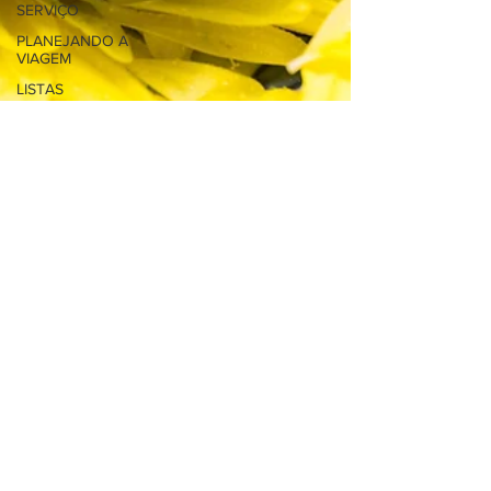
SERVIÇO
PLANEJANDO A
VIAGEM
LISTAS
ARQUITETURA
LÁMEN
DOCES E
SOBREMESAS
MULHERES
HISTÓRIA
TOKYO AIJO
FÉ
ENTREVISTA
COMPRAS
ESTILO
PREPARAÇÃO DA
VIAGEM
Roberto Maxwell