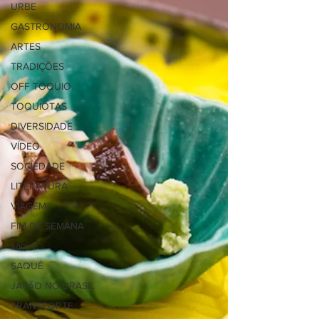
URBE
GASTRONOMIA
ARTES
TRADIÇÕES
OFF TÓQUIO
TOQUIOTAS
DIVERSIDADE
VÍDEO
SOCIEDADE
LITERATURA
VIAGEM
FIM DE SEMANA
saquê
SAQUÊ
JAPÃO NO BRASIL
TRANSPORTE