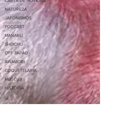
CARTA DE NOTÍCIAS
NATUREZA
JAPONISMOS
PODCAST
MANABU
SHOCHU
OFF JAPÃO
AWAMORI
COQUETELARIA
MUSEUS
HISTÓRIA