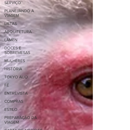
SERVIÇO
PLANEJANDO A
VIAGEM
LISTAS
ARQUITETURA
LÁMEN
DOCES E
SOBREMESAS
MULHERES
HISTÓRIA
TOKYO AIJO
FÉ
ENTREVISTA
COMPRAS
ESTILO
PREPARAÇÃO DA
VIAGEM