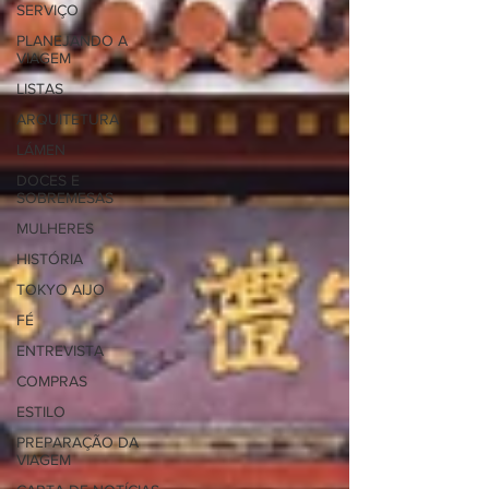
SERVIÇO
PLANEJANDO A
VIAGEM
LISTAS
ARQUITETURA
LÁMEN
DOCES E
SOBREMESAS
MULHERES
HISTÓRIA
TOKYO AIJO
FÉ
ENTREVISTA
COMPRAS
ESTILO
PREPARAÇÃO DA
VIAGEM