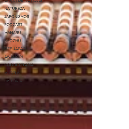
CARTA DE NOTÍCIAS
NATUREZA
JAPONISMOS
PODCAST
MANABU
SHOCHU
OFF JAPÃO
AWAMORI
COQUETELARIA
MUSEUS
HISTÓRIA