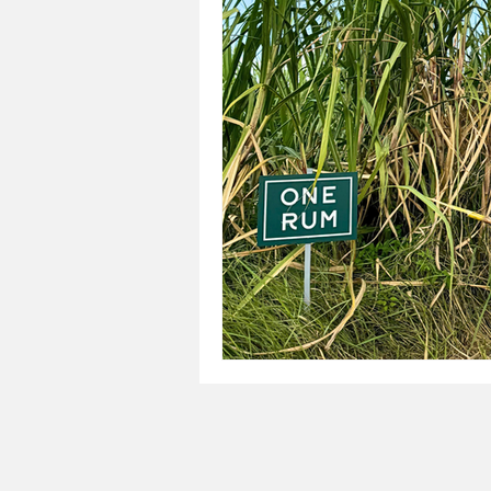
DIVERSIDADE
VÍDEO
SO
JAPÃO NO BRASIL
TRANSPO
DOCES E SOBREMESAS
MUL
ESTILO