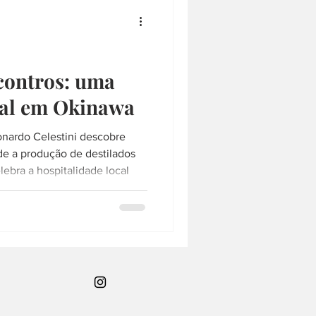
saquê
SAQUÊ
RQUITETURA
LÁMEN
contros: uma
ial em Okinawa
COMPRAS
onardo Celestini descobre
e a produção de destilados
lebra a hospitalidade local