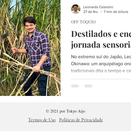
CIEDADE
LITERATURA
VIAGEM
FIM DE SEMANA
Leonardo Celestini
27 de fev.
7 min de leitura
OFF TÓQUIO
RTE
SERVIÇO
PLANEJANDO A VIAGEM
LISTAS
A
Destilados e en
jornada sensor
HERES
HISTÓRIA
TOKYO AIJO
FÉ
ENTREVISTA
No extremo sul do Japão, Le
Okinawa: um arquipélago ond
tradicionais dita o tempo e ce
© 2021 por
Tokyo Aijo
Termos de Uso
Políticas de Privacidade