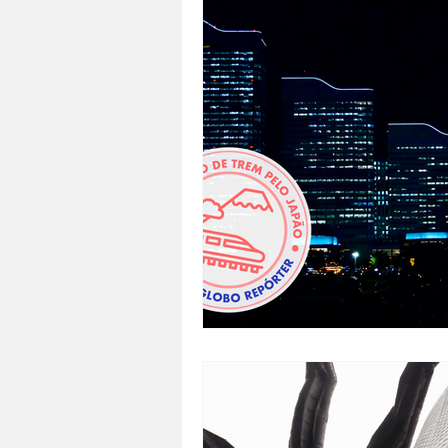
DIVERSIDADE
VÍDEO
SO
JAPÃO NO BRASIL
TRANSPO
DOCES E SOBREMESAS
MUL
ESTILO