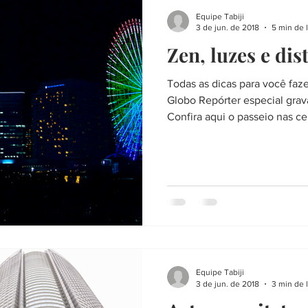
CIEDADE
LITERATURA
VIAGEM
FIM DE SEMANA
Equipe Tabiji
3 de jun. de 2018
5 min de l
Zen, luzes e dis
RTE
SERVIÇO
PLANEJANDO A VIAGEM
LISTAS
A
Todas as dicas para você faz
Globo Repórter especial grav
HERES
HISTÓRIA
TOKYO AIJO
FÉ
ENTREVISTA
Confira aqui o passeio nas ce
Equipe Tabiji
3 de jun. de 2018
3 min de l