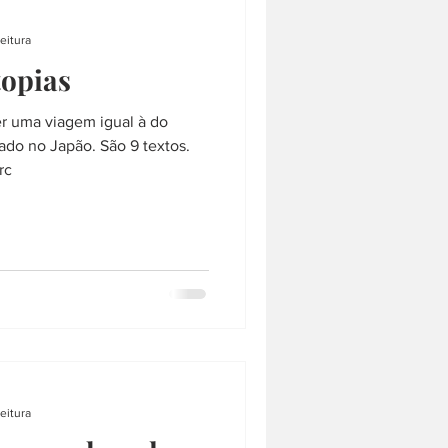
saquê
SAQUÊ
eitura
topias
RQUITETURA
LÁMEN
er uma viagem igual à do
ado no Japão. São 9 textos.
COMPRAS
rc
eitura