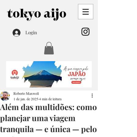
Login
Roberto Maxwell
1 de jan. de 2025
4 min de leitura
Além das multidões: como
planejar uma viagem
tranquila — e única — pelo