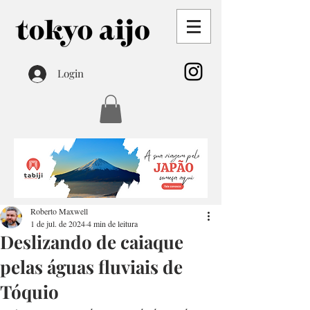
Login
Roberto Maxwell
1 de jul. de 2024
4 min de leitura
Deslizando de caiaque
pelas águas fluviais de
Tóquio