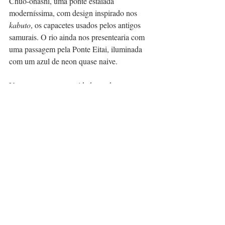
Chuo-ohashi, uma ponte estaiada 
moderníssima, com design inspirado nos 
kabuto
, os capacetes usados pelos antigos 
samurais. O rio ainda nos presentearia com 
uma passagem pela Ponte Eitai, iluminada 
com um azul de neon quase naive.
Ver as pontes — e a cidade — deste ponto 
de vista é, sem dúvidas, uma experiência 
única. A tranquilidade de fazer um passeio 
sem ter que disputar espaço com centenas 
de outras pessoas é também um outro ponto 
positivo. Em dado momento, tenho até a 
sensação gostosa de estar resgatando de leve 
o passado dessa metrópole que não existiria 
como tal se não fosse seus rios e canais.