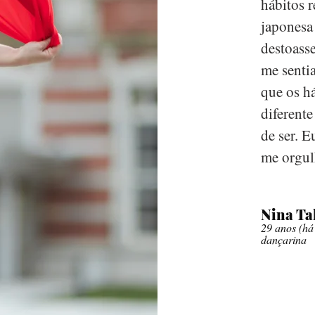
hábitos 
japonesa
destoasse
me sentia
que os ha
diferente
de ser. E
me orgul
Nina Ta
29 anos (há
dançarina