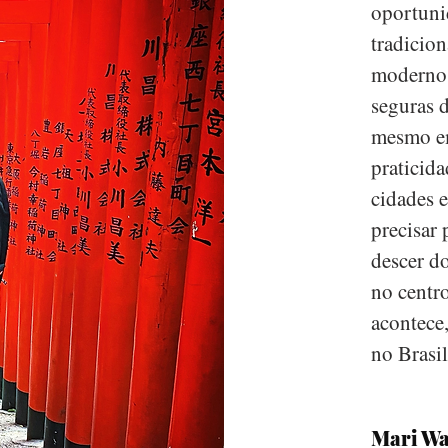
oportunid
tradicion
moderno 
seguras 
mesmo em
praticida
cidades e
precisar
descer d
no centr
acontece,
no Brasil
Mari W