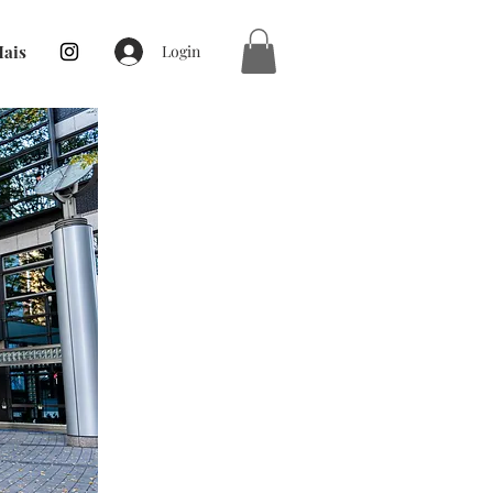
ais
Login