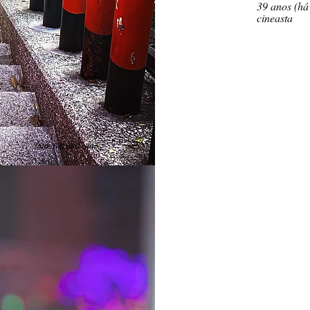
39 anos (há
cineasta
foto: Kazumi Sato