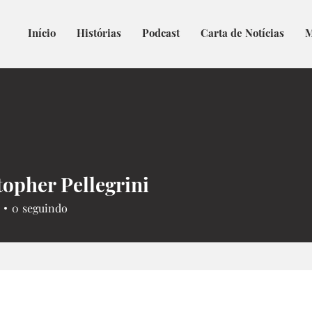
Início
Histórias
Podcast
Carta de Notícias
M
topher Pellegrini
0
seguindo