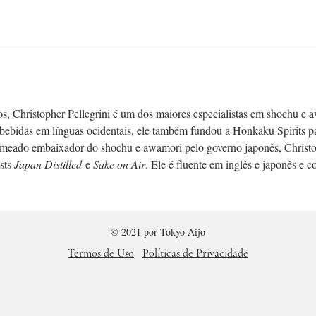
s, Christopher Pellegrini é um dos maiores especialistas em shochu e 
s bebidas em línguas ocidentais, ele também fundou a Honkaku Spirits par
meado embaixador do shochu e awamori pelo governo japonês, Christo
sts 
Japan Distilled
 e 
Sake on Air
. Ele é fluente em inglês e japonês e c
© 2021 por
Tokyo Aijo
Termos de Uso
Políticas de Privacidade