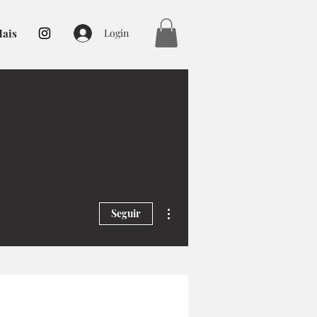
ais
Login
Mais ações
Seguir