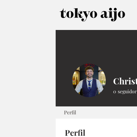
Chris
0
seguidor
Perfil
Perfil