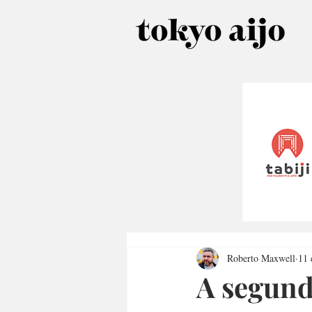
Roberto Maxwell
11 
A segund