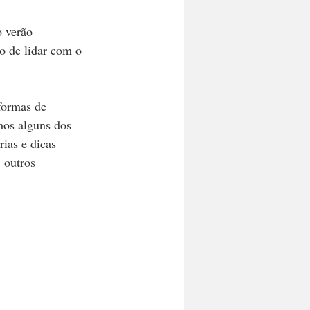
o verão 
o de lidar com o 
formas de 
mos alguns dos 
ias e dicas 
 outros 