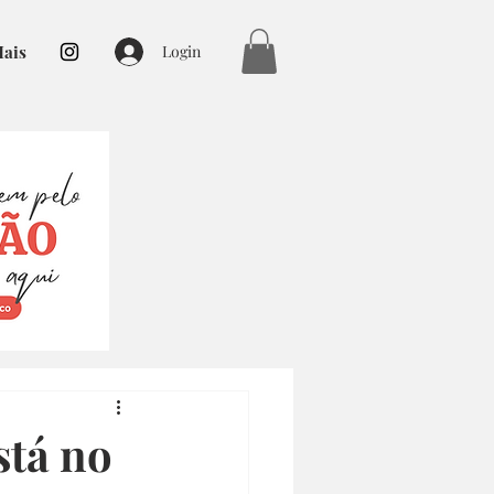
ais
Login
stá no