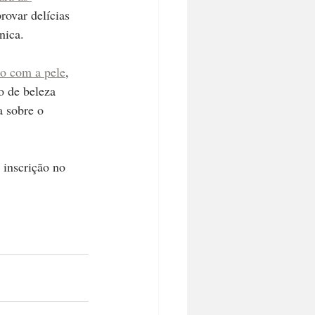
provar delícias 
nica. 
o com a pele
, 
o de beleza 
a sobre o 
inscrição no 