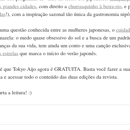
 grandes cidades
, com direito a 
churrasquinho à beira-rio
, e 
das
!), com a inspiração sazonal tão única da gastronomia nipô
ma questão conhecida entre as mulheres japonesas, o 
cuidad
mazela: o medo quase obsessivo do sol e a busca de um padrã
rianças da sua vida, tem ainda um conto e uma canção exclusiv
s estrelas
 que marca o início do verão japonês. 
é que Tokyo Aijo agora é GRATUITA. Basta você fazer a sua 
 e acessar todo o conteúdo das duas edições da revista.
ta a leitura! :)