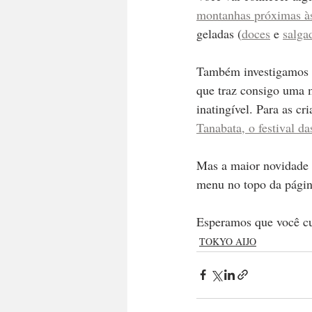
montanhas próximas às
geladas (
doces
 e 
salga
Também investigamos u
que traz consigo uma 
inatingível. Para as c
Tanabata, o festival da
Mas a maior novidade 
menu no topo da página
Esperamos que você cur
TOKYO AIJO