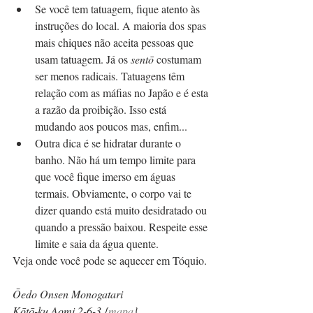
Se você tem tatuagem, fique atento às 
instruções do local. A maioria dos spas 
mais chiques não aceita pessoas que 
usam tatuagem. Já os 
sentō
 costumam 
ser menos radicais. Tatuagens têm 
relação com as máfias no Japão e é esta 
a razão da proibição. Isso está 
mudando aos poucos mas, enfim...  
Outra dica é se hidratar durante o 
banho. Não há um tempo limite para 
que você fique imerso em águas 
termais. Obviamente, o corpo vai te 
dizer quando está muito desidratado ou 
quando a pressão baixou. Respeite esse 
limite e saia da água quente.  
Veja onde você pode se aquecer em Tóquio.
Ōedo Onsen Monogatari 
Kōtō-ku Aomi 2-6-3 {
mapa
}