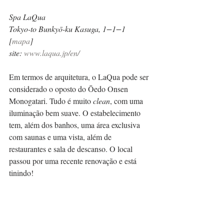
Spa LaQua
Tokyo-to Bunkyō-ku Kasuga, 1−1−1 
[
mapa
]
site: 
www.laqua.jp/en/
Em termos de arquitetura, o LaQua pode ser 
considerado o oposto do Ōedo Onsen 
Monogatari. Tudo é muito 
clean
, com uma 
iluminação bem suave. O estabelecimento 
tem, além dos banhos, uma área exclusiva 
com saunas e uma vista, além de 
restaurantes e sala de descanso. O local 
passou por uma recente renovação e está 
tinindo!