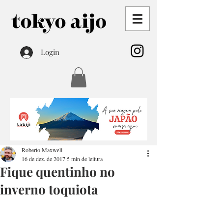
Login
Roberto Maxwell
16 de dez. de 2017
5 min de leitura
Fique quentinho no
inverno toquiota