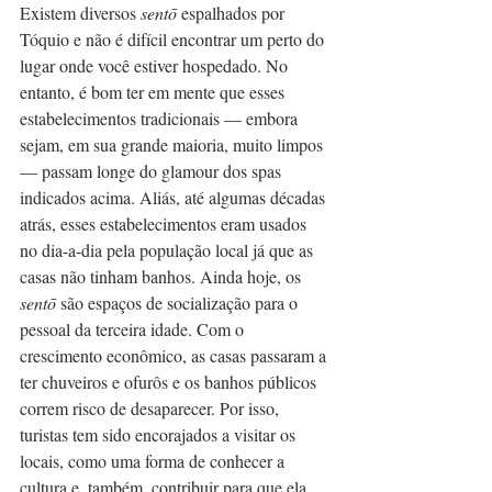
Existem diversos 
sentō
 espalhados por 
Tóquio e não é difícil encontrar um perto do 
lugar onde você estiver hospedado. No 
entanto, é bom ter em mente que esses 
estabelecimentos tradicionais — embora 
sejam, em sua grande maioria, muito limpos 
— passam longe do glamour dos spas 
indicados acima. Aliás, até algumas décadas 
atrás, esses estabelecimentos eram usados 
no dia-a-dia pela população local já que as 
casas não tinham banhos. Ainda hoje, os 
sentō
 são espaços de socialização para o 
pessoal da terceira idade. Com o 
crescimento econômico, as casas passaram a 
ter chuveiros e ofurôs e os banhos públicos 
correm risco de desaparecer. Por isso, 
turistas tem sido encorajados a visitar os 
locais, como uma forma de conhecer a 
cultura e, também, contribuir para que ela 