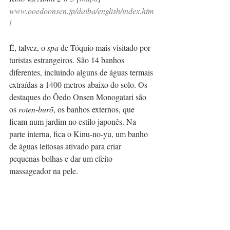
www.ooedoonsen.jp/daiba/english/index.htm
l
É, talvez, o 
spa
 de Tóquio mais visitado por 
turistas estrangeiros. São 14 banhos 
diferentes, incluindo alguns de águas termais 
extraídas a 1400 metros abaixo do solo. Os 
destaques do Ōedo Onsen Monogatari são 
os 
roten-burō
, os banhos externos, que 
ficam num jardim no estilo japonês. Na 
parte interna, fica o Kinu-no-yu, um banho 
de águas leitosas ativado para criar 
pequenas bolhas e dar um efeito 
massageador na pele.