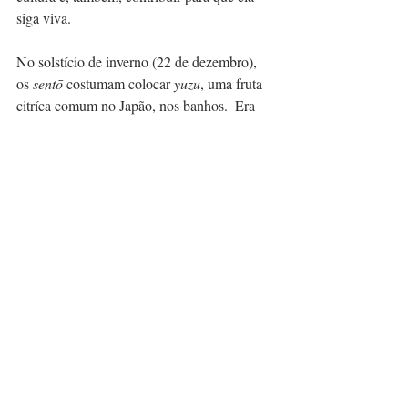
siga viva.
No solstício de inverno (22 de dezembro), 
os 
sentō 
costumam colocar 
yuzu
, uma fruta 
citríca comum no Japão, nos banhos.  Era 
uma tradição feita com os banhos nas casas 
japonesas até não muito tempo atrás. 
Acredita-se que o banho com a fruta previna 
a gripe e o ressecamento da pele. Se 
funciona ou não, só conferindo. Mas o 
cheiro agradável do 
yuzu
 faz parte da 
atmosfera das casas de banho no inverno. 