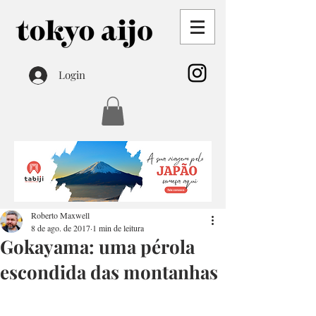
Login
Roberto Maxwell
8 de ago. de 2017
1 min de leitura
Gokayama: uma pérola
escondida das montanhas