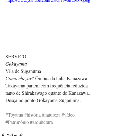
https://www.youtube.com/watch?v=olf2N57Q3eg
SERVIÇO
Gokayama
Vila de Suganuma
Como chegar?
 Ônibus da linha Kanazawa - 
Takayama partem com frequência reduzida 
tanto de Shirakawago quanto de Kanazawa. 
Desça no ponto Gokayama-Suganuma.
#Toyama
#história
#natureza
#vídeo
#Patrimônio
#arquitetura