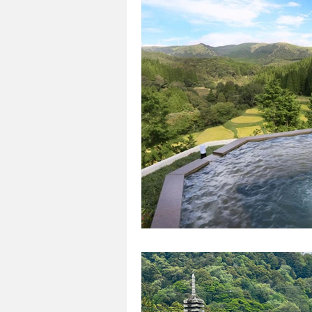
DIVERSIDADE
VÍDEO
SO
JAPÃO NO BRASIL
TRANSPO
DOCES E SOBREMESAS
MUL
ESTILO