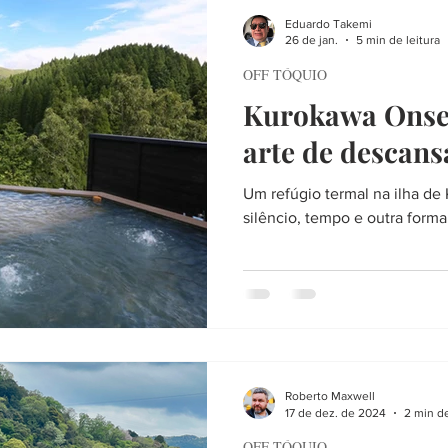
CIEDADE
LITERATURA
VIAGEM
FIM DE SEMANA
Eduardo Takemi
26 de jan.
5 min de leitura
OFF TÓQUIO
RTE
SERVIÇO
PLANEJANDO A VIAGEM
LISTAS
A
Kurokawa Onsen
arte de descans
HERES
HISTÓRIA
TOKYO AIJO
FÉ
ENTREVISTA
Um refúgio termal na ilha d
silêncio, tempo e outra forma
Roberto Maxwell
17 de dez. de 2024
2 min de
OFF TÓQUIO