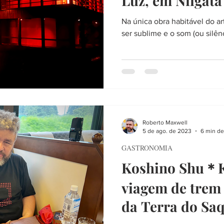
Luz, em Niigata
Na única obra habitável do ar
ser sublime e o som (ou silên
Roberto Maxwell
5 de ago. de 2023
6 min de
GASTRONOMIA
Koshino Shu＊K
viagem de trem 
da Terra do Saq