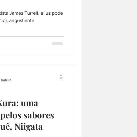
tista James Turrell, a luz pode
cio), angustiante
 leitura
ura: uma
pelos sabores
uê, Niigata