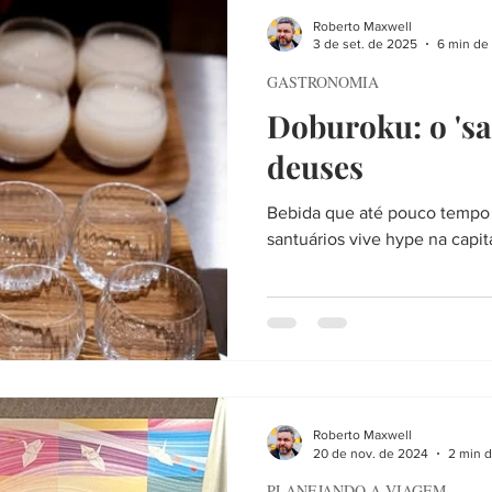
CIEDADE
LITERATURA
VIAGEM
FIM DE SEMANA
Roberto Maxwell
3 de set. de 2025
6 min de 
GASTRONOMIA
RTE
SERVIÇO
PLANEJANDO A VIAGEM
LISTAS
A
Doburoku: o 'sa
deuses
HERES
HISTÓRIA
TOKYO AIJO
FÉ
ENTREVISTA
Bebida que até pouco tempo 
santuários vive hype na capit
Roberto Maxwell
20 de nov. de 2024
2 min d
PLANEJANDO A VIAGEM