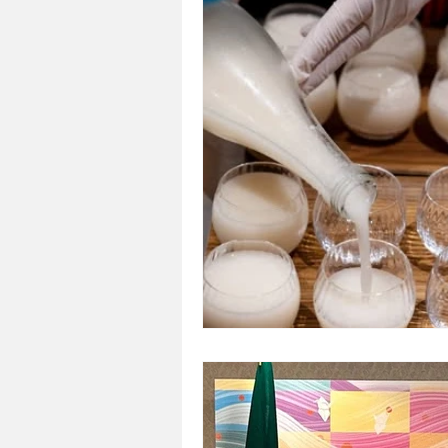
DIVERSIDADE
VÍDEO
SO
JAPÃO NO BRASIL
TRANSPO
DOCES E SOBREMESAS
MUL
ESTILO