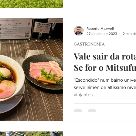
Roberto Maxwell
27 de abr. de 2023
2 min de
GASTRONOMIA
Vale sair da ro
Se for o Mitsufu
"Escondido" num bairro univer
serve lámen de altíssimo nív
viajantes