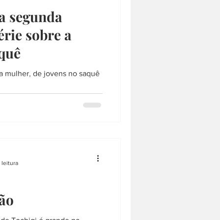
ça segunda
rie sobre a
quê
a mulher, de jovens no saquê
 leitura
mão