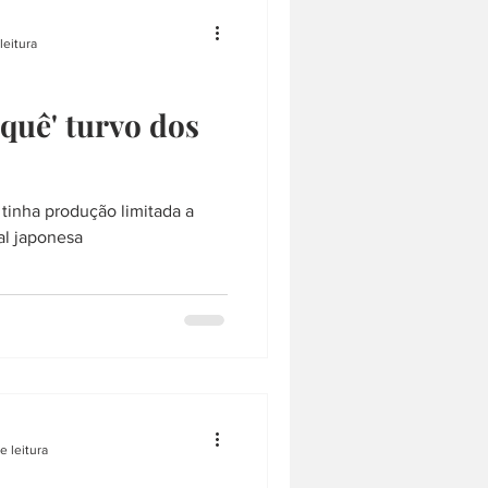
saquê
SAQUÊ
leitura
RQUITETURA
LÁMEN
quê' turvo dos
COMPRAS
tinha produção limitada a
al japonesa
e leitura