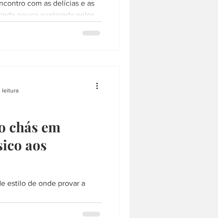
contro com as delícias e as
ainda pouco explorada pelos
 leitura
o chás em
sico aos
e estilo de onde provar a