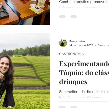
Comboio turístico promove en
paisagens de uma província 
turistas estrangeiros
Bruna Luise
14 de jun. de 2023
5 min de
GASTRONOMIA
Experimentand
Tóquio: do clás
drinques
Sommelière dá dicas cheias d
infusão na capital japonesa