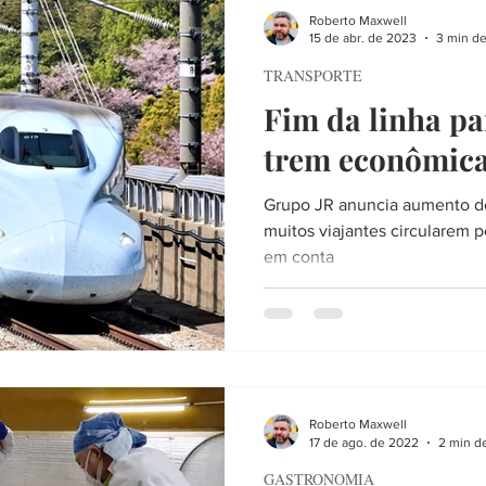
Roberto Maxwell
15 de abr. de 2023
3 min de
TRANSPORTE
Fim da linha pa
trem econômica
Grupo JR anuncia aumento do
muitos viajantes circularem 
em conta
Roberto Maxwell
17 de ago. de 2022
2 min de
GASTRONOMIA