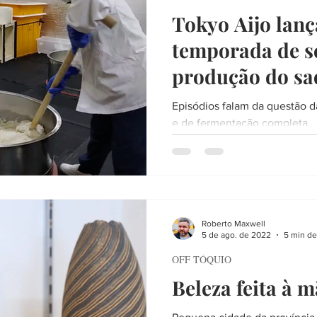
Tokyo Aijo lan
temporada de sé
produção do sa
Episódios falam da questão d
e de fermentação completa
Roberto Maxwell
5 de ago. de 2022
5 min de
OFF TÓQUIO
Beleza feita à 