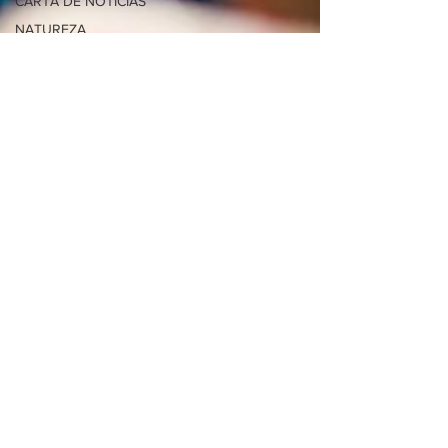
CARTA DE NOTÍCIAS
NATUREZA
JAPONISMOS
PODCAST
MANABU
SHOCHU
OFF JAPÃO
AWAMORI
COQUETELARIA
MUSEUS
HISTÓRIA