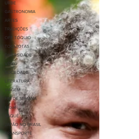
URBE
GASTRONOMIA
ARTES
TRADIÇÕES
OFF TÓQUIO
TOQUIOTAS
DIVERSIDADE
VÍDEO
SOCIEDADE
LITERATURA
VIAGEM
FIM DE SEMANA
saquê
SAQUÊ
JAPÃO NO BRASIL
TRANSPORTE