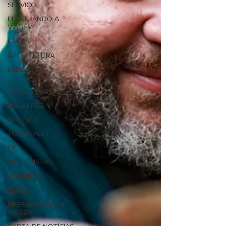
SERVIÇO
PLANEJANDO A
VIAGEM
LISTAS
ARQUITETURA
LÁMEN
DOCES E
SOBREMESAS
MULHERES
HISTÓRIA
TOKYO AIJO
FÉ
ENTREVISTA
COMPRAS
ESTILO
PREPARAÇÃO DA
VIAGEM