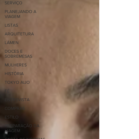
SERVIÇO
PLANEJANDO A
VIAGEM
LISTAS
ARQUITETURA
LÁMEN
DOCES E
SOBREMESAS
MULHERES
HISTÓRIA
TOKYO AIJO
FÉ
ENTREVISTA
COMPRAS
ESTILO
PREPARAÇÃO DA
VIAGEM