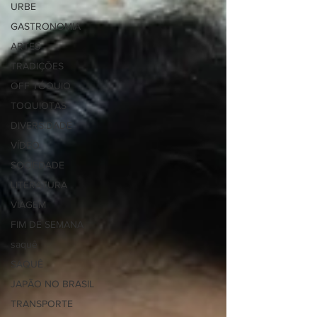
URBE
GASTRONOMIA
ARTES
TRADIÇÕES
OFF TÓQUIO
TOQUIOTAS
DIVERSIDADE
VÍDEO
SOCIEDADE
LITERATURA
VIAGEM
FIM DE SEMANA
saquê
SAQUÊ
JAPÃO NO BRASIL
TRANSPORTE