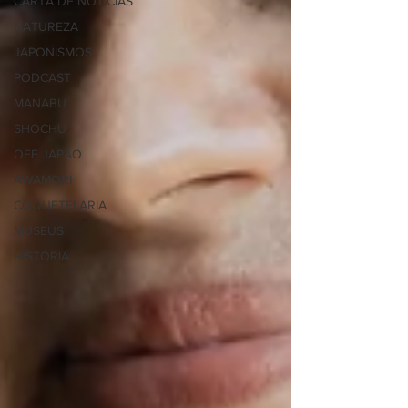
CARTA DE NOTÍCIAS
NATUREZA
JAPONISMOS
PODCAST
MANABU
SHOCHU
OFF JAPÃO
AWAMORI
COQUETELARIA
MUSEUS
HISTÓRIA